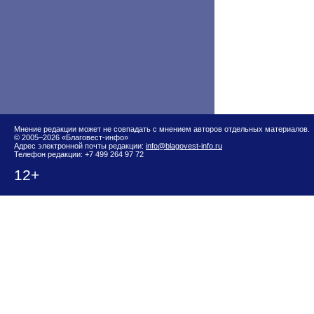
Мнение редакции может не совпадать с мнением авторов отдельных материалов.
© 2005–2026 «Благовест-инфо»
Адрес электронной почты редакции:
info@blagovest-info.ru
Телефон редакции: +7 499 264 97 72
12+