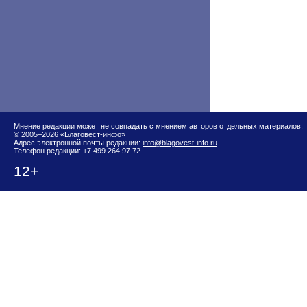
Мнение редакции может не совпадать с мнением авторов отдельных материалов.
© 2005–2026 «Благовест-инфо»
Адрес электронной почты редакции:
info@blagovest-info.ru
Телефон редакции: +7 499 264 97 72
12+