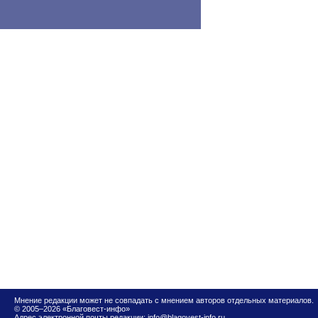
Мнение редакции может не совпадать с мнением авторов отдельных материалов.
© 2005–2026 «Благовест-инфо»
Адрес электронной почты редакции:
info@blagovest-info.ru