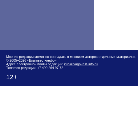
Мнение редакции может не совпадать с мнением авторов отдельных материалов.
© 2005–2026 «Благовест-инфо»
Адрес электронной почты редакции:
info@blagovest-info.ru
Телефон редакции: +7 499 264 97 72
12+