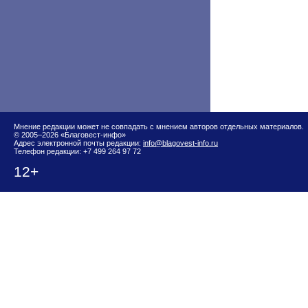
Мнение редакции может не совпадать с мнением авторов отдельных материалов.
© 2005–2026 «Благовест-инфо»
Адрес электронной почты редакции:
info@blagovest-info.ru
Телефон редакции: +7 499 264 97 72
12+