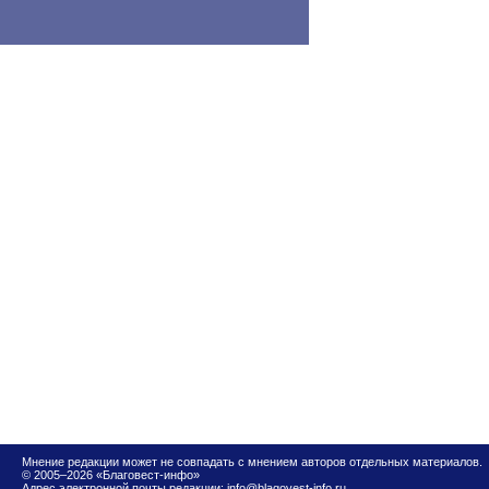
Мнение редакции может не совпадать с мнением авторов отдельных материалов.
© 2005–2026 «Благовест-инфо»
Адрес электронной почты редакции:
info@blagovest-info.ru