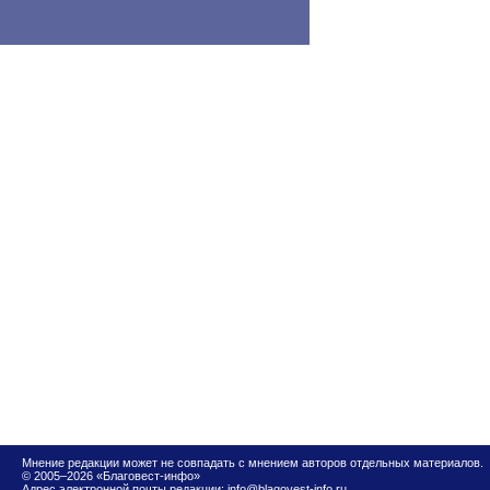
Мнение редакции может не совпадать с мнением авторов отдельных материалов.
© 2005–2026 «Благовест-инфо»
Адрес электронной почты редакции:
info@blagovest-info.ru