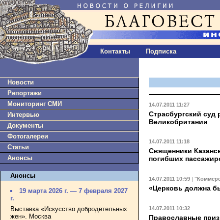
Контакты
Подписка
Новости
Репортажи
Мониторинг СМИ
14.07.2011 11:27
Страсбургский суд 
Интервью
Великобритании
Документы
Фотогалереи
14.07.2011 11:18
Статьи
Священники Казанс
Анонсы
погибших пассажир
Анонсы
14.07.2011 10:59
|
"Коммер
«Церковь должна б
19 марта 2026 г. — 7 февраля 2027
г.
14.07.2011 10:32
Выставка «Искусство добродетельных
жен». Москва
Православные приз