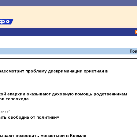
Пои
рассмотрит проблему дискриминации христиан в
кой епархии оказывают духовную помощь родственникам
ов теплохода
сантъ"
ыть свободна от политики»
ывают возродить монастыри в Кремле