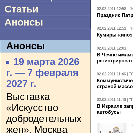
Статьи
02.02.2011 12:58
|
"
Праздник Пат
Анонсы
02.02.2011 12:52
|
"
Кумиры киноэ
Анонсы
02.02.2011 12:01
В Чечне имам
19 марта 2026
регистрирова
г. — 7 февраля
02.02.2011 11:46
|
"
Коммунистичес
2027 г.
страной массо
Выставка
02.02.2011 11:40
|
"
«Искусство
В Израиле за
автобусы
добродетельных
жен». Москва