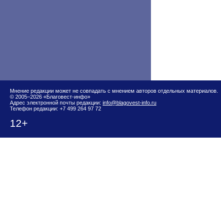
Мнение редакции может не совпадать с мнением авторов отдельных материалов.
© 2005–2026 «Благовест-инфо»
Адрес электронной почты редакции:
info@blagovest-info.ru
Телефон редакции: +7 499 264 97 72
12+