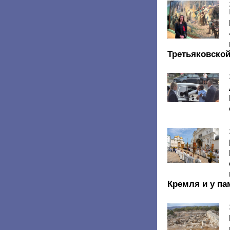
Третьяковской
Кремля и у па