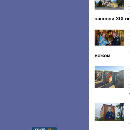
часовни XIX в
ножом