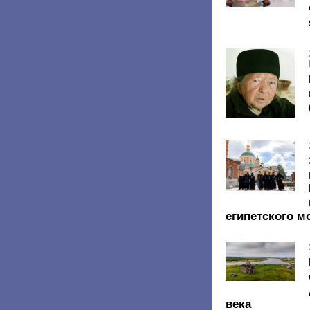
египетского м
века