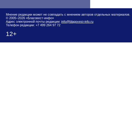
Мнение редакции может не совпадать с мнением авторов отдельных материалов.
© 2005–2026 «Благовест-инфо»
Адрес электронной почты редакции:
info@blagovest-info.ru
Телефон редакции: +7 499 264 97 72
12+