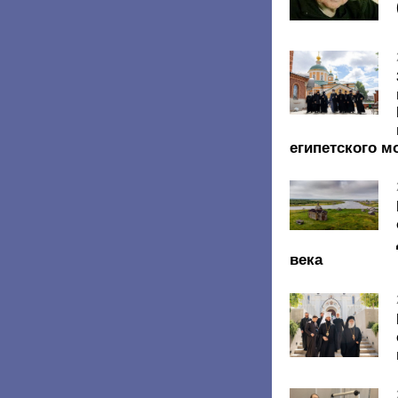
египетского м
века