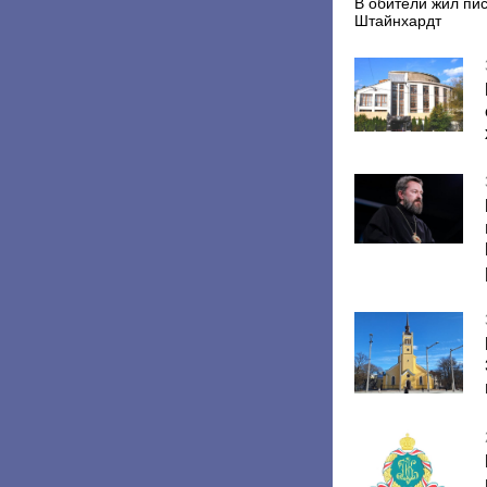
В обители жил пи
Штайнхардт