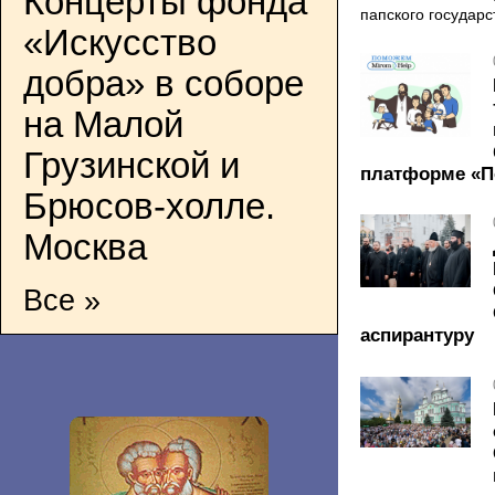
Концерты фонда
папского государс
«Искусство
добра» в соборе
на Малой
Грузинской и
платформе «
Брюсов-холле.
Москва
Все »
аспирантуру