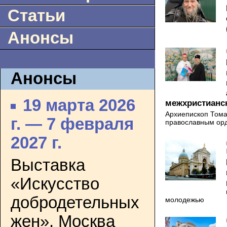
Статьи
Анонсы
Анонсы
19 марта 2026
межхристианск
Архиепископ Тома
г. — 7 февраля
православным ор
2027 г.
Выставка
«Искусство
добродетельных
молодежью
жен». Москва